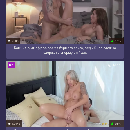
9506
77%
Кончил в милфу во время бурного секса, ведь было сложно
сдержать сперму в яйцах
34:11
HD
12443
85%