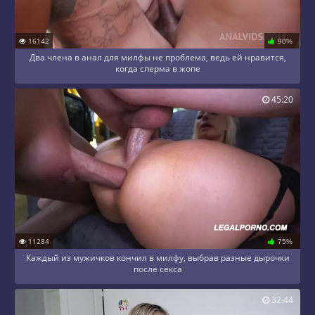
16142
90%
Два члена в анал для милфы не проблема, ведь ей нравится,
когда сперма в жопе
45:20
11284
75%
Каждый из мужичков кончил в милфу, выбрав разные дырочки
после секса
32:44