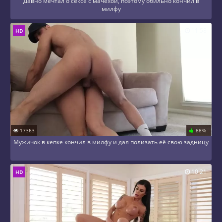
Давно мечтал о сексе с мачехой, поэтому обильно кончил в
милфу
11:58
HD
17363
88%
Мужичок в кепке кончил в милфу и дал полизать её свою задницу
10:21
HD