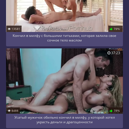
13581
79%
Кончил в милфу с большими титьками, которая залила свое
сочное тело маслом
37:23
8488
78%
Усатый мужичок обильно кончил в милфу, у которой хотел
украсть деньги и драгоценности