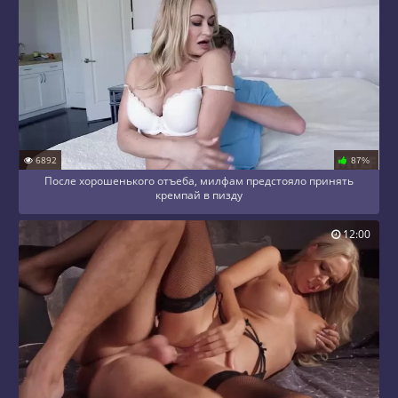
6892
87%
После хорошенького отъеба, милфам предстояло принять
кремпай в пизду
12:00