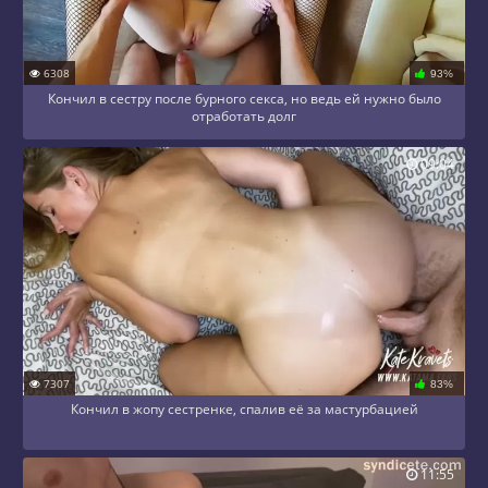
6308
93%
Кончил в сестру после бурного секса, но ведь ей нужно было
отработать долг
09:04
7307
83%
Кончил в жопу сестренке, спалив её за мастурбацией
11:55