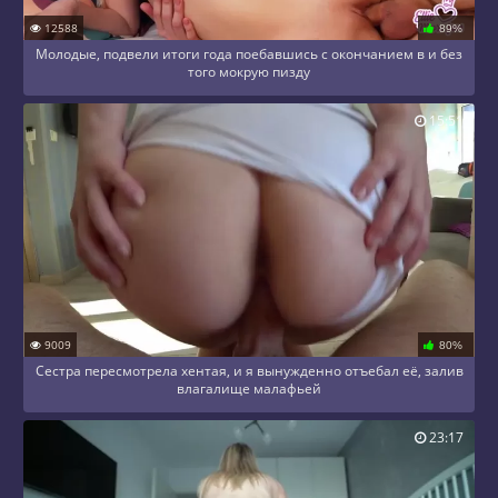
12588
89%
Молодые, подвели итоги года поебавшись с окончанием в и без
того мокрую пизду
15:51
9009
80%
Сестра пересмотрела хентая, и я вынужденно отъебал её, залив
влагалище малафьей
23:17