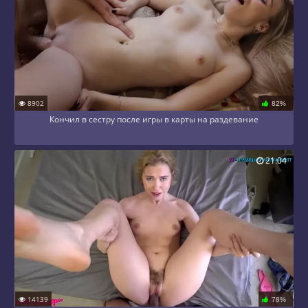
8902
82%
Кончил в сестру после игры в карты на раздевание
21:04
14139
78%