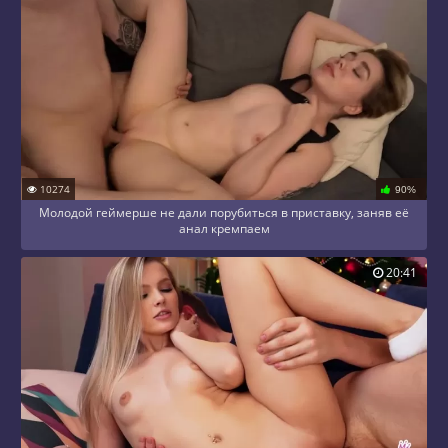
10274
90%
Молодой геймерше не дали порубиться в приставку, заняв её
анал кремпаем
20:41