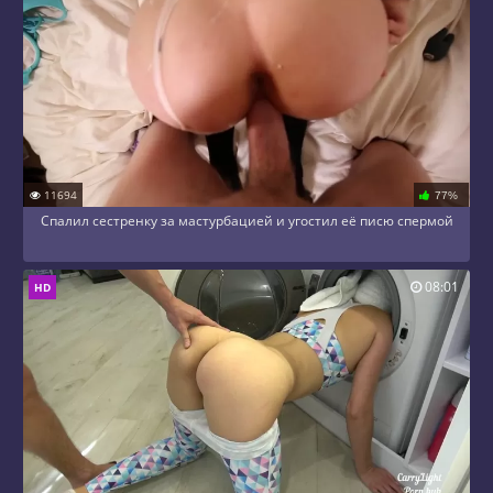
11694
77%
Спалил сестренку за мастурбацией и угостил её писю спермой
08:01
HD