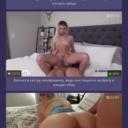
соснуть хуйца
25:14
13153
92%
Кончил в сестру нимфоманку, ведь она тащится по брату и
жаждет ебли
32:41