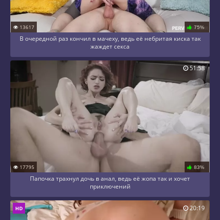
13617
75%
В очередной раз кончил в мачеху, ведь её небритая киска так
жаждет секса
51:58
17795
83%
Папочка трахнул дочь в анал, ведь её жопа так и хочет
приключений
20:19
HD