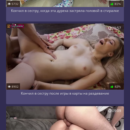
5732
81%
Кончил в сестру, когда эта дуреха застряла головой в стиралке
20:57
8902
82%
Кончил в сестру после игры в карты на раздевание
09:09