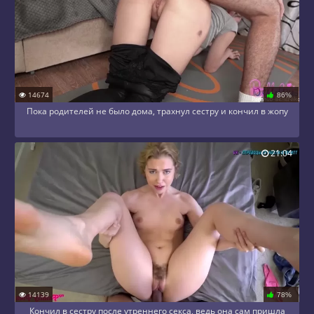
14674
86%
Пока родителей не было дома, трахнул сестру и кончил в жопу
21:04
14139
78%
Кончил в сестру после утреннего секса, ведь она сам пришла