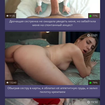
9135
77%
Дрочащая сестренка не ожидала увидеть меня, но забайтила
меня на спонтанный инцест
22:01
13240
79%
Обыграв сестру в карты, я облапал её аппетитную грудь, и залил
пилотку кремпаем
19:50