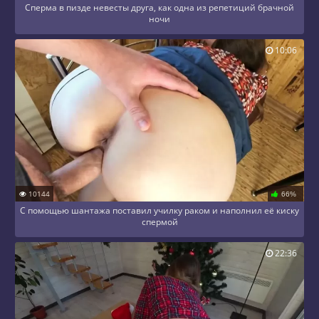
Сперма в пизде невесты друга, как одна из репетиций брачной
ночи
10:06
10144
66%
С помощью шантажа поставил училку раком и наполнил её киску
спермой
22:36