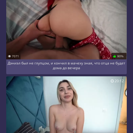
7071
90%
Дэниэл был не глупцом, и кончил в мачеху зная, что отца не будет
дома до вечера
20:12