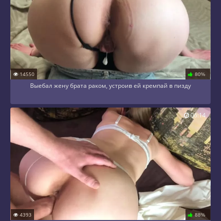
14550
80%
Выебал жену брата раком, устроив ей кремпай в пизду
06:14
4393
88%