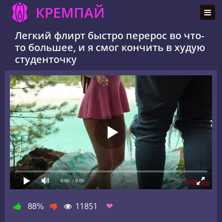
КРЕМПАЙ
Легкий флирт быстро перерос во что-
то большее, и я смог кончить в худую
студенточку
0:00
/ 0:00
11851
❤
88%