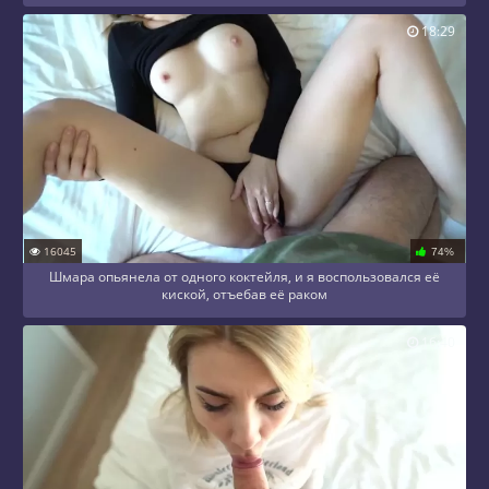
18:29
16045
74%
Шмара опьянела от одного коктейля, и я воспользовался её
киской, отъебав её раком
16:40