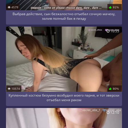
4579
91%
Выбрав действие, сын безжалостно отъебал сочную мачеху,
залив полный бак в пизду
10:55
10574
80%
Купленный костюм безумно возбудил моего парня, и тот зверски
отъебал меня раком
12:10