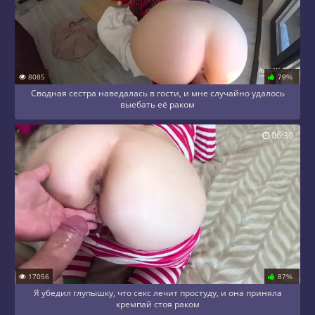
8085
79%
Сводная сестра наведалась в гости, и мне случайно удалось
выебать её раком
06:30
17056
87%
Я убедил глупышку, что секс лечит простуду, и она приняла
кремпай стоя раком