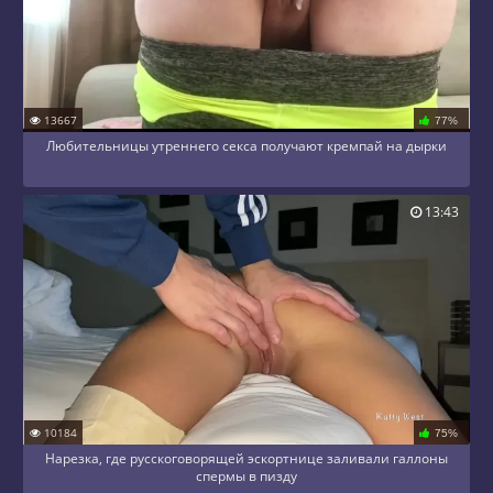
13667
77%
Любительницы утреннего секса получают кремпай на дырки
13:43
10184
75%
Нарезка, где русскоговорящей эскортнице заливали галлоны
спермы в пизду