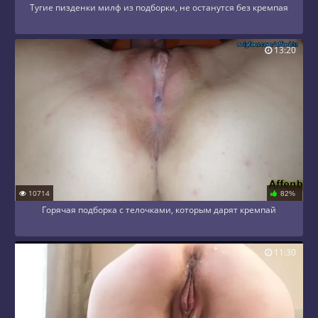
Тугие пизденки милф из подборки, не останутся без кремпая
13:20
10714
82%
Горячая подборка с телочками, которым дарят кремпай
11:30