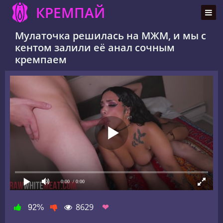
КРЕМПАЙ
Мулаточка решилась на МЖМ, и мы с
кентом залили её анал сочным
кремпаем
0:00
/ 0:00
8629
❤
92%