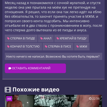
Месяц назад я познакомился с сочной мулаткой, и спустя
неделю она уже прыгала на моём хуе не претендуя на
отношения. Я решил, что если она так легко идёт на еблю
без обязательств, то захочет принять участие в МЖМ, и
попросил своего кента подсобить. Мы интенсивно
отъебали её в два ствола с проникновением в жопу, после
чего сперма долго вытекала из её пизды и ануса.
СПЕРМА В ПИЗДЕ
АНАЛ
КРЕМПАЙ В ПИЗДУ
КОНЧИЛ В ТОЛСТУЮ
СПЕРМА В ПИСЕ
МЖМ
Никто ничего не написал. Возможно Вы хотите быть первым?
ОСТАВИТЬ КОММЕНТАРИЙ
️ Похожие видео
22:56
HD