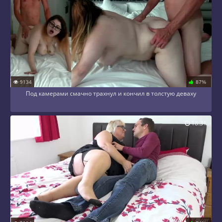
9134
87%
Под камерами смачно трахнул и кончил в толстую деваху
18:31