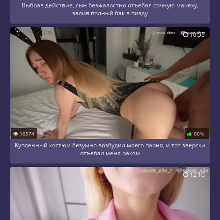
Выбрав действие, сын безжалостно отъебал сочную мачеху,
залив полный бак в пизду
10:55
10574
80%
Купленный костюм безумно возбудил моего парня, и тот зверски
отъебал меня раком
12:10