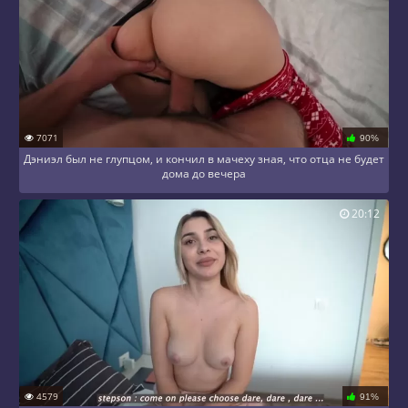
7071
90%
Дэниэл был не глупцом, и кончил в мачеху зная, что отца не будет
дома до вечера
20:12
4579
91%