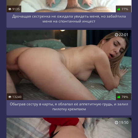
9135
77%
Дрочащая сестренка не ожидала увидеть меня, но забайтила
меня на спонтанный инцест
22:01
13240
79%
Обыграв сестру в карты, я облапал её аппетитную грудь, и залил
пилотку кремпаем
19:50