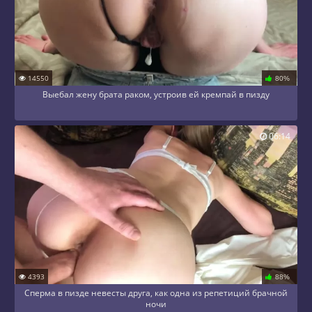
14550
80%
Выебал жену брата раком, устроив ей кремпай в пизду
06:14
4393
88%
Сперма в пизде невесты друга, как одна из репетиций брачной
ночи