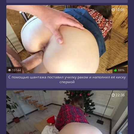
10:06
10144
66%
С помощью шантажа поставил училку раком и наполнил её киску
спермой
22:36