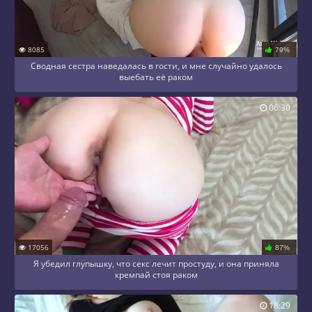
8085
79%
Сводная сестра наведалась в гости, и мне случайно удалось
выебать её раком
06:30
17056
87%
Я убедил глупышку, что секс лечит простуду, и она приняла
кремпай стоя раком
18:29