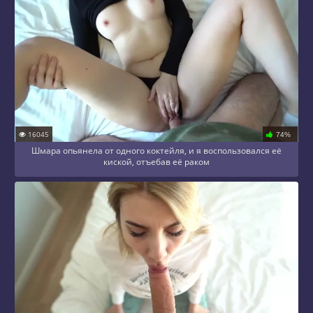
16045
74%
Шмара опьянела от одного коктейля, и я воспользовался её
киской, отъебав её раком
16:40