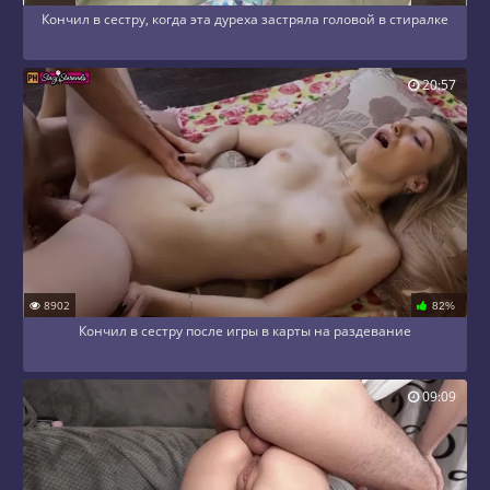
Кончил в сестру, когда эта дуреха застряла головой в стиралке
20:57
8902
82%
Кончил в сестру после игры в карты на раздевание
09:09