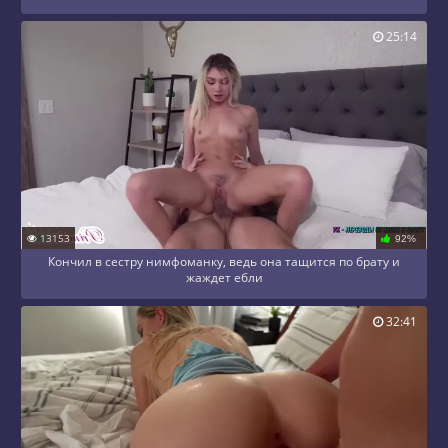
25:14
13153
92%
Кончил в сестру нимфоманку, ведь она тащится по брату и
жаждет ебли
32:41