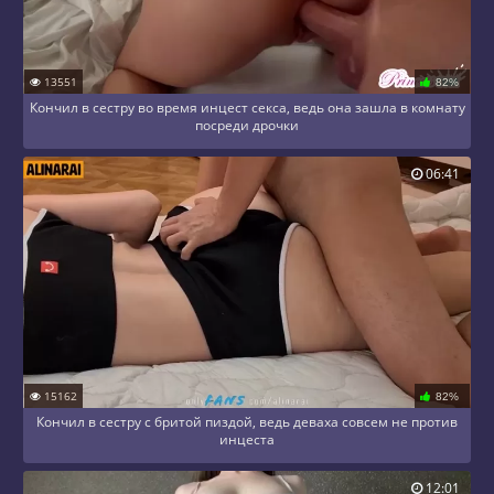
13551
82%
Кончил в сестру во время инцест секса, ведь она зашла в комнату
посреди дрочки
06:41
15162
82%
Кончил в сестру с бритой пиздой, ведь деваха совсем не против
инцеста
12:01