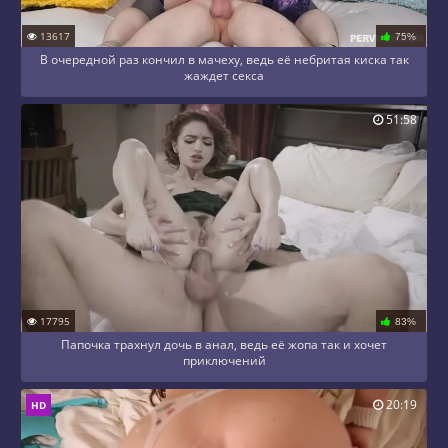
13617
75%
В очередной раз кончил в мачеху, ведь её небритая киска так
жаждет секса
51:58
17795
83%
Папочка трахнул дочь в анал, ведь её жопа так и хочет
приключений
20:19
HD