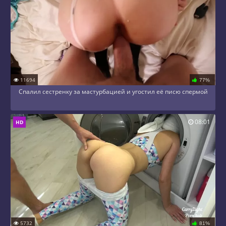
11694
77%
Спалил сестренку за мастурбацией и угостил её писю спермой
08:01
HD
5732
81%