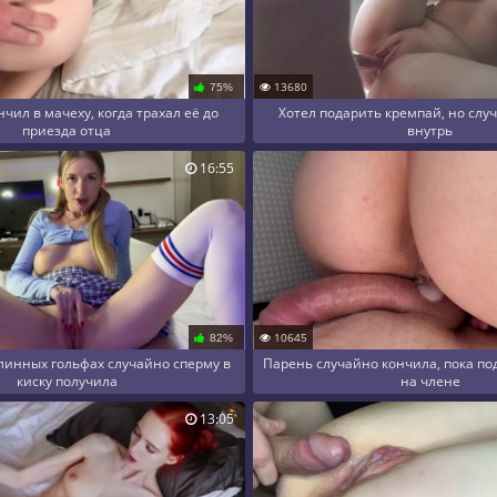
13680
75%
чил в мачеху, когда трахал её до
Хотел подарить кремпай, но слу
приезда отца
внутрь
16:55
10645
82%
линных гольфах случайно сперму в
Парень случайно кончила, пока по
киску получила
на члене
13:05