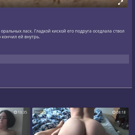
оральных ласк. Гладкой киской его подруга оседлала ствол
 кончил ей внутрь.
10:35
08:18