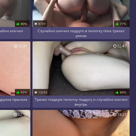
8759
90%
77%
чайно кончил
Случайно кончил подруге в пилотку пока трахал
раком
12:31
02:47
13293
83%
80%
дружка прыгала
Трахал гладкую пилотку подругу и случайно кончил
внутрь
02:19
19:21