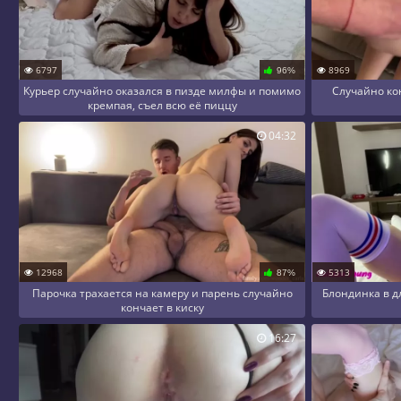
6797
8969
96%
Курьер случайно оказался в пизде милфы и помимо
Случайно кон
кремпая, съел всю её пиццу
04:32
12968
5313
87%
Парочка трахается на камеру и парень случайно
Блондинка в д
кончает в киску
16:27