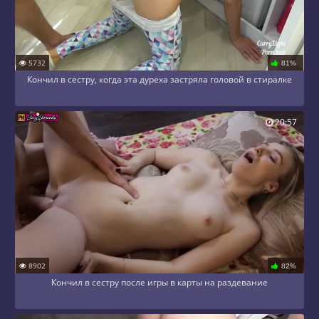
5732
81%
Кончил в сестру, когда эта дуреха застряла головой в стиралке
20:57
8902
82%
Кончил в сестру после игры в карты на раздевание