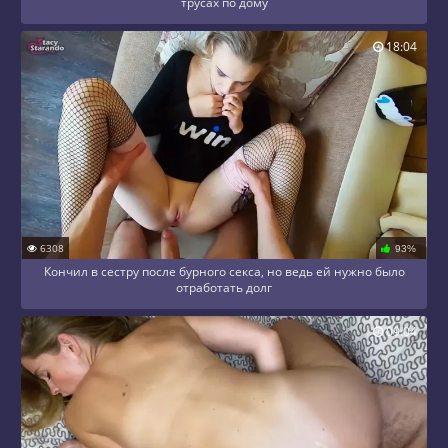
трусах по дому
18:04
6308
93%
Кончил в сестру после бурного секса, но ведь ей нужно было
отработать долг
09:04