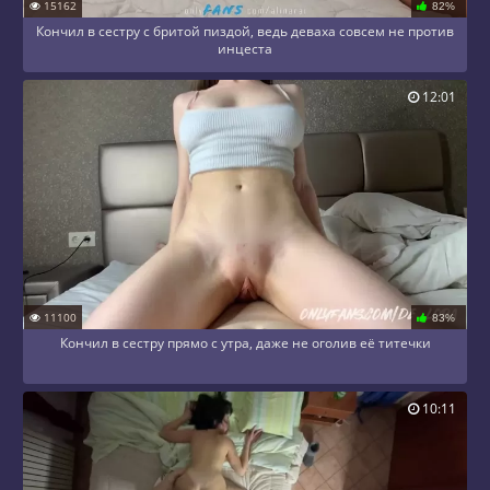
15162
82%
Кончил в сестру с бритой пиздой, ведь деваха совсем не против
инцеста
12:01
11100
83%
Кончил в сестру прямо с утра, даже не оголив её титечки
10:11