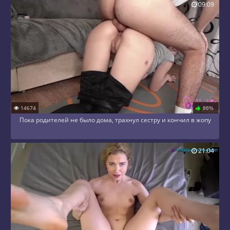
09:09
14674
86%
Пока родителей не было дома, трахнул сестру и кончил в жопу
21:04