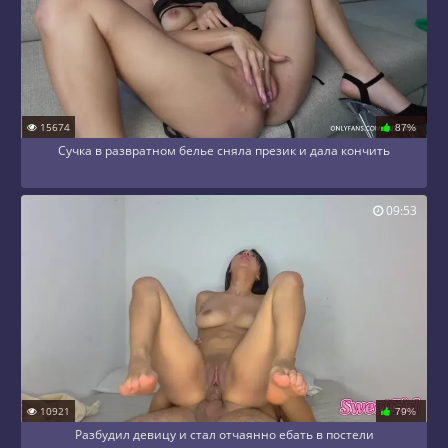
15674
87%
Сучка в развратном белье сняла презик и дала кончить
09:53
10921
79%
Разбудил девицу и стал отчаянно ебать в постели