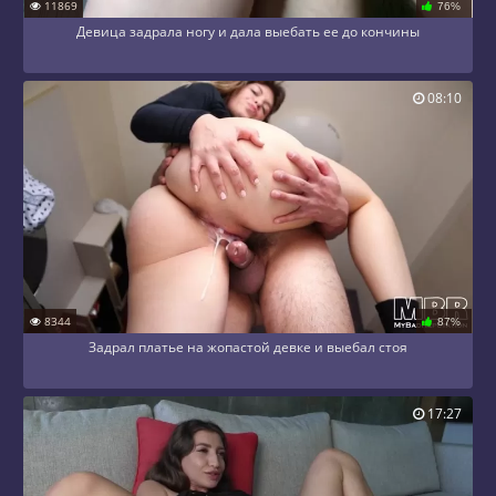
11869
76%
Девица задрала ногу и дала выебать ее до кончины
08:10
8344
87%
Задрал платье на жопастой девке и выебал стоя
17:27