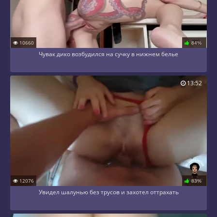
10660
84%
Чувак дико возбудился на сучку в нижнем белье
13:52
12076
83%
Увидел шалунью без трусов и захотел оттрахать