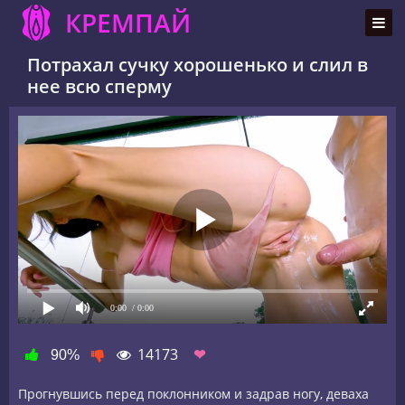
КРЕМПАЙ
Потрахал сучку хорошенько и слил в
нее всю сперму
0:00
/ 0:00
14173
❤
90%
Прогнувшись перед поклонником и задрав ногу, деваха