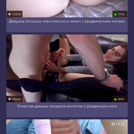
15658
77%
Девушка отсосала член классно и лежит с раздвинутыми ногами
07:45
16642
90%
Очкастая девица покорила минетом и раздвинула ноги
13:32