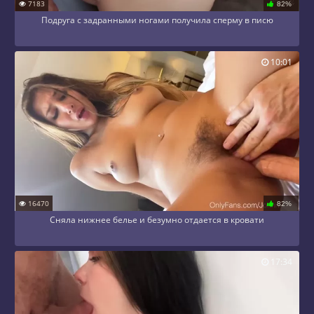
7183
82%
Подруга с задранными ногами получила сперму в писю
10:01
16470
82%
Сняла нижнее белье и безумно отдается в кровати
17:34