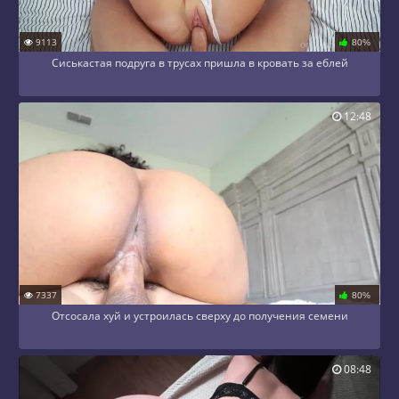
9113
80%
Сиськастая подруга в трусах пришла в кровать за еблей
12:48
7337
80%
Отсосала хуй и устроилась сверху до получения семени
08:48