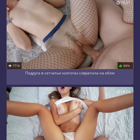
16:21
7716
89%
Подруга в сетчатых колготах совратила на еблю
14:16