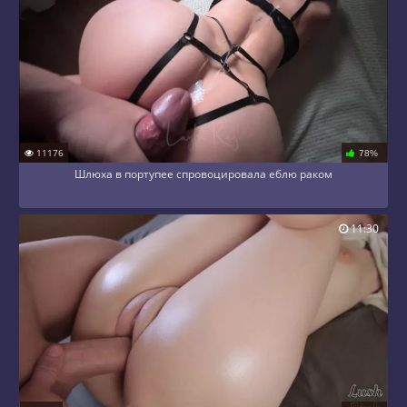
11176
78%
Шлюха в портупее спровоцировала еблю раком
11:30