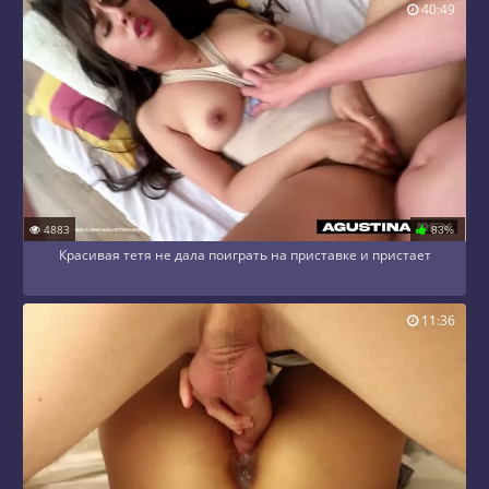
40:49
4883
83%
Красивая тетя не дала поиграть на приставке и пристает
11:36