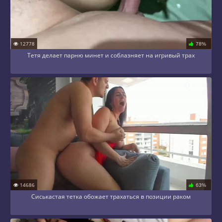
12778
78%
Тетя делает парню минет и соблазняет на игривый трах
40:01
14686
63%
Сиськастая тетка обожает трахаться в позиции раком