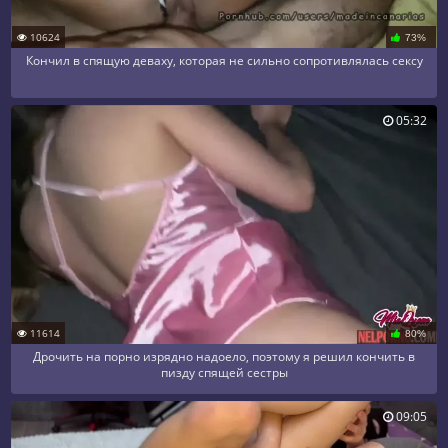
10624
73%
Кончил в спящую деваху, которая не сильно сопротивлялась сексу
05:32
11614
80%
Дрочить на порно изрядно надоело, поэтому я решил кончить в
пизду спящей сестры
09:05