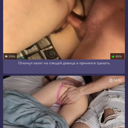
2886
80%
Откинул халат на спящей девице и принялся трахать
14:02