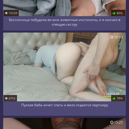
15239
90%
Бессонница побудила во мне животные инстинкты, и я кончил в
спящую сестру
10:13
4752
79%
Пухлая баба хочет спать и вяло отдается партнеру
15:25