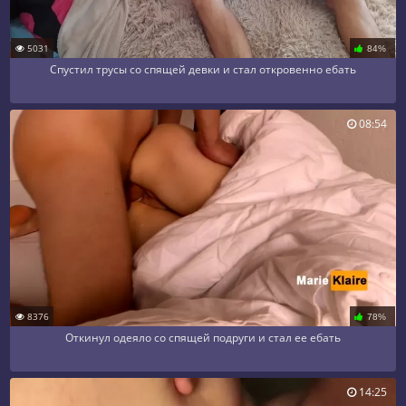
5031
84%
Спустил трусы со спящей девки и стал откровенно ебать
08:54
8376
78%
Откинул одеяло со спящей подруги и стал ее ебать
14:25