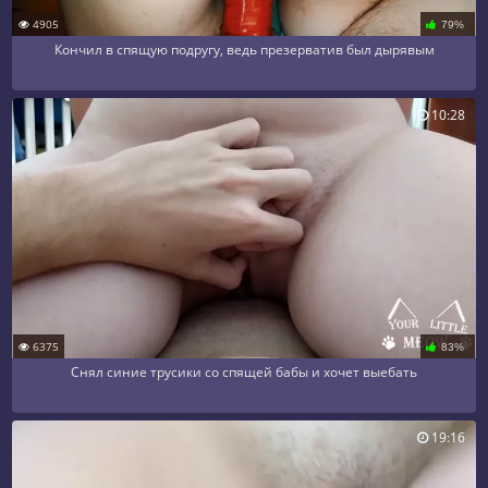
4905
79%
Кончил в спящую подругу, ведь презерватив был дырявым
10:28
6375
83%
Снял синие трусики со спящей бабы и хочет выебать
19:16