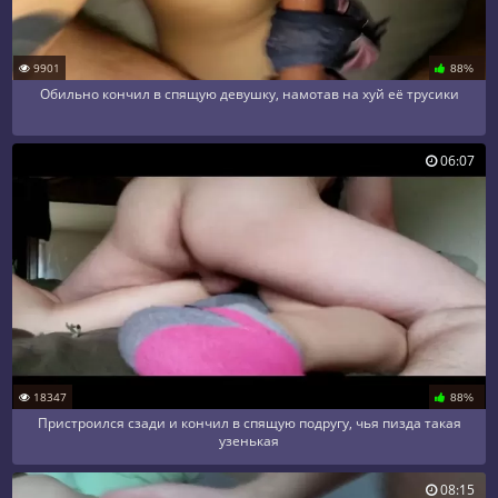
9901
88%
Обильно кончил в спящую девушку, намотав на хуй её трусики
06:07
18347
88%
Пристроился сзади и кончил в спящую подругу, чья пизда такая
узенькая
08:15