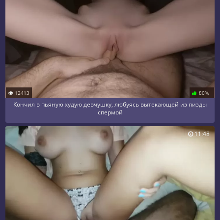
12413
80%
Кончил в пьяную худую девчушку, любуясь вытекающей из пизды
спермой
11:48