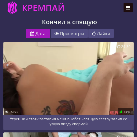
КРЕМПАЙ
Кончил в спящую
Дата
Просмотры
Лайки
24:39
15975
81%
Утренний стояк заставил меня выебать спящую сестру залив её
узкую пизду спермой