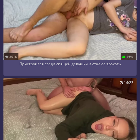
8616
86%
Пристроился сзади спящей девушки и стал ее трахать
14:23