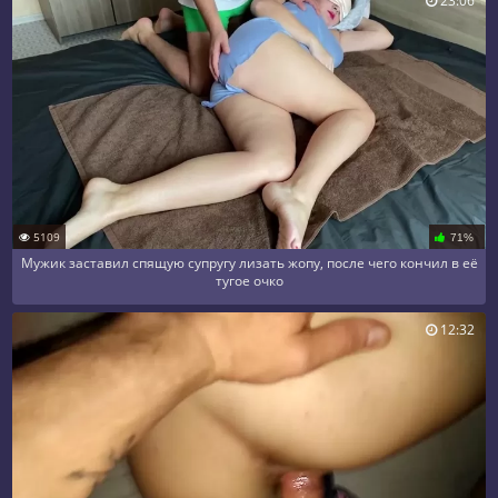
23:06
5109
71%
Мужик заставил спящую супругу лизать жопу, после чего кончил в её
тугое очко
12:32