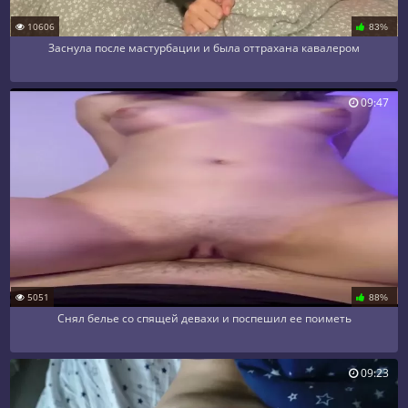
10606
83%
Заснула после мастурбации и была оттрахана кавалером
09:47
5051
88%
Снял белье со спящей девахи и поспешил ее поиметь
09:23