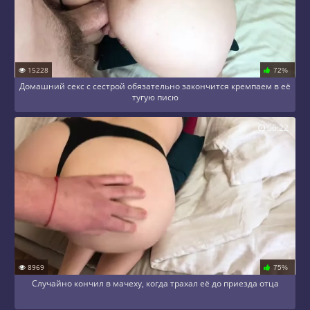
15228
72%
Домашний секс с сестрой обязательно закончится кремпаем в её
тугую писю
06:22
8969
75%
Случайно кончил в мачеху, когда трахал её до приезда отца