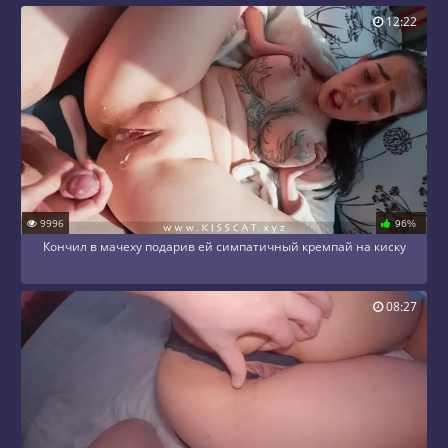
12:22
9996
96%
Кончил в мачеху подарив ей симпатичный кремпай на киску
08:27