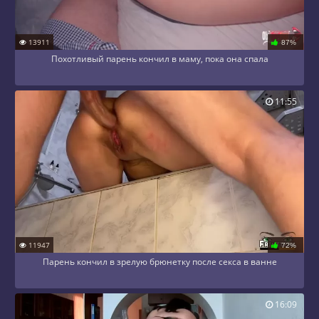
13911
87%
Похотливый парень кончил в маму, пока она спала
11:55
11947
72%
Парень кончил в зрелую брюнетку после секса в ванне
16:09