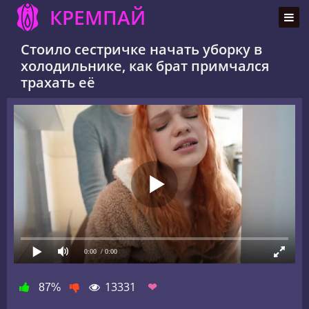
КРЕМПАЙ
Стоило сестричке начать уборку в
холодильнике, как брат примчался
трахать её
0:00
/ 0:00
13331
❤
87%