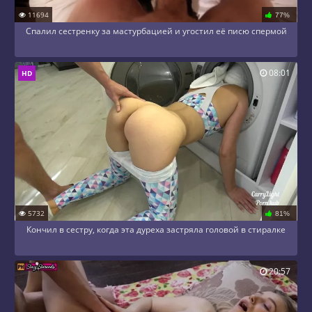
11694
77%
Спалил сестренку за мастурбацией и угостил её писю спермой
08:01
HD
5732
81%
Кончил в сестру, когда эта дуреха застряла головой в стиралке
20:57