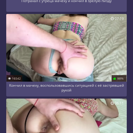
Потрахал с утреца мачеху и кончил в зрелую пизду
07:19
16542
98%
Кончил в мачеху, воспользовавшись ситуацией с её застрявшей
рукой
06:11