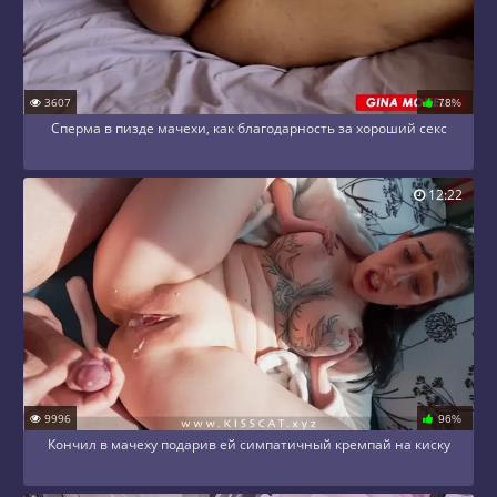
3607
78%
Сперма в пизде мачехи, как благодарность за хороший секс
12:22
9996
96%
Кончил в мачеху подарив ей симпатичный кремпай на киску