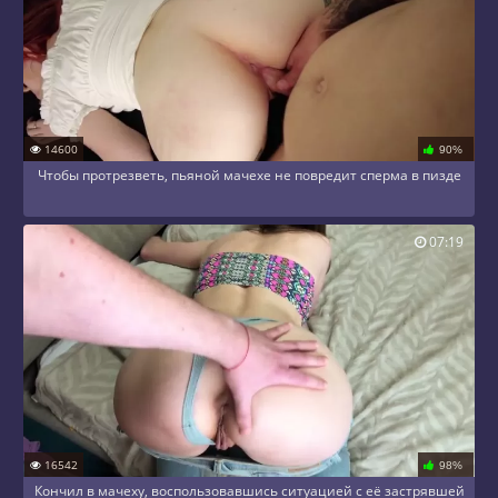
14600
90%
Чтобы протрезветь, пьяной мачехе не повредит сперма в пизде
07:19
16542
98%
Кончил в мачеху, воспользовавшись ситуацией с её застрявшей