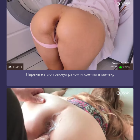
07:55
15413
85%
Парень нагло трахнул раком и кончил в мачеху
05:49