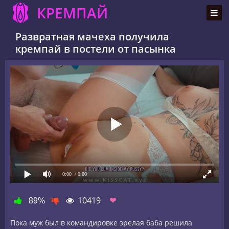
КРЕМПАЙ
Развратная мачеха получила
кремпай в постели от пасынка
0:00
/ 0:00
10419
❤
89%
Пока муж был в командировке зрелая баба решила