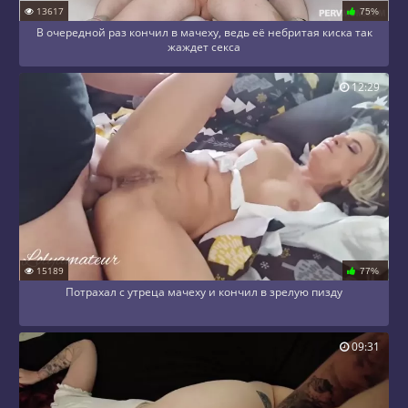
13617
75%
В очередной раз кончил в мачеху, ведь её небритая киска так
жаждет секса
12:29
15189
77%
Потрахал с утреца мачеху и кончил в зрелую пизду
09:31