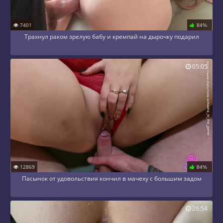
7401
84%
Трахнул раком зрелую бабу и кремпай на дырочку подарил
05:05
12869
84%
Пасынок от удовольствия кончил в мачеху с большим задом
26:54