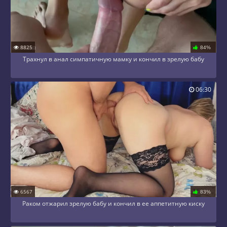
8825
84%
Трахнул в анал симпатичную мамку и кончил в зрелую бабу
06:30
6567
83%
Раком отжарил зрелую бабу и кончил в ее аппетитную киску