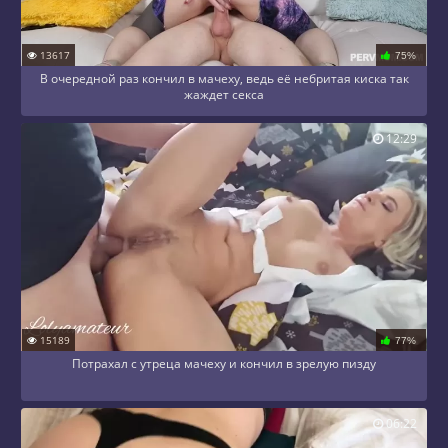
13617
75%
В очередной раз кончил в мачеху, ведь её небритая киска так
жаждет секса
12:29
15189
77%
Потрахал с утреца мачеху и кончил в зрелую пизду
06:22