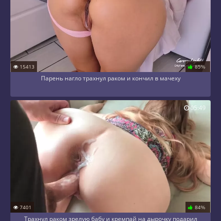
15413
85%
Парень нагло трахнул раком и кончил в мачеху
05:49
7401
84%
Трахнул раком зрелую бабу и кремпай на дырочку подарил