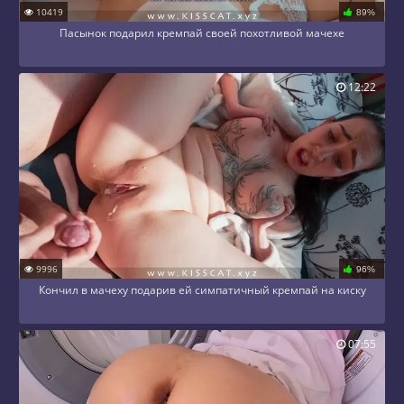
10419
89%
Пасынок подарил кремпай своей похотливой мачехе
12:22
9996
96%
Кончил в мачеху подарив ей симпатичный кремпай на киску
07:55